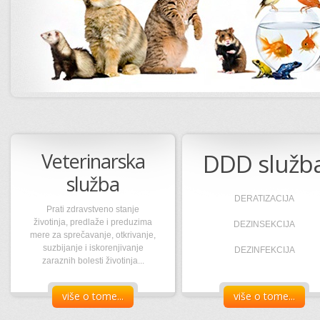
Veterinarska
DDD služb
služba
DERATIZACIJA
Prati zdravstveno stanje
životinja, predlaže i preduzima
DEZINSEKCIJA
mere za sprečavanje, otkrivanje,
suzbijanje i iskorenjivanje
DEZINFEKCIJA
zaraznih bolesti životinja...
više o tome...
više o tome...