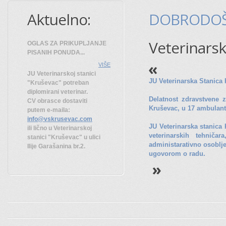
Aktuelno:
DOBRODOŠ
Veterinarsk
OGLAS ZA PRIKUPLJANJE
PISANIH PONUDA...
VIŠE
JU Veterinarskoj stanici
JU Veterinarska Stanica
"Kruševac" potreban
diplomirani veterinar.
Delatnost zdravstvene za
CV obrasce dostaviti
Kruševac, u 17 ambulant
putem e-maila:
info@vskrusevac.com
JU Veterinarska stanica 
ili lično u Veterinarskoj
veterinarskih tehničar
stanici "Kruševac" u ulici
administarativno osoblj
Ilije Garašanina br.2.
ugovorom o radu.